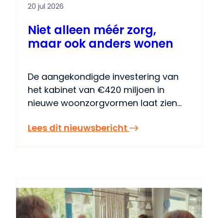
20 jul 2026
Niet alleen méér zorg,
maar ook anders wonen
De aangekondigde investering van
het kabinet van €420 miljoen in
nieuwe woonzorgvormen laat zien
dat de urgentie van de vergrijzing
:
Lees dit nieuwsbericht
wordt erkend. Dat is een positieve
Niet
ontwikkeling. Voor ouderen die
alleen
intensieve zorg en ondersteuning
méér
nodig hebben, zijn deze woonvormen
zorg,
onmisbaar.De traditionele
maar
bejaarden- en verzorgingshuizen zijn
ook
de afgelopen decennia grotendeels