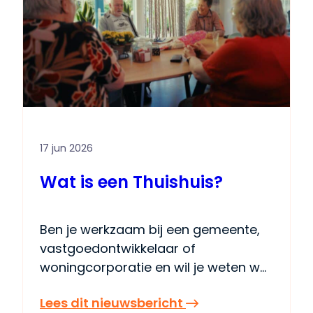
anders
verdwenen. Langer zelfstandig
wonen
wonen past bij…
17 jun 2026
Wat is een Thuishuis?
Ben je werkzaam bij een gemeente,
vastgoedontwikkelaar of
woningcorporatie en wil je weten wat
een Thuishuisproject inhoudt? In
:
Lees dit nieuwsbericht
onze nieuwe video laten we zien hoe