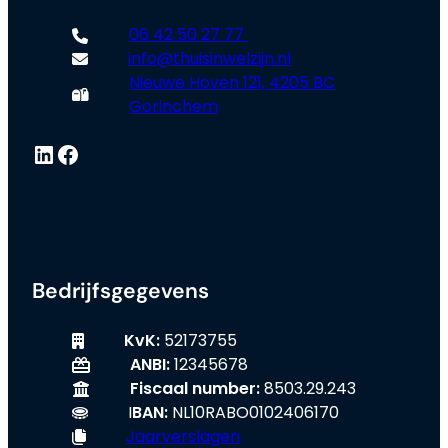
06 42 50 27 77
info@thuisinwelzijn.nl
Nieuwe Hoven 121, 4205 BC
Gorinchem
LinkedIn
Facebook
Bedrijfsgegevens
KvK:
52173755
ANBI:
12345678
Fiscaal number:
8503.29.243
I
BAN:
NL10RABO0102406170
Jaarverslagen